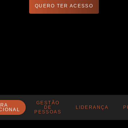
QUERO TER ACESSO
GESTÃO
URA
DE
LIDERANÇA
P
CIONAL
PESSOAS