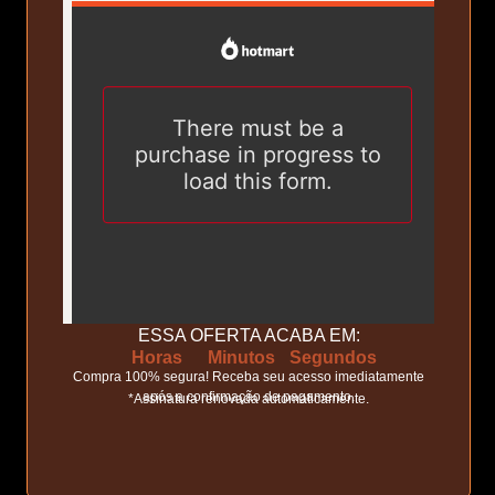
ESSA OFERTA ACABA EM:
Horas
Minutos
Segundos
Compra 100% segura! Receba seu acesso imediatamente
após a confirmação de pagamento.
*Assinatura renovada automaticamente.