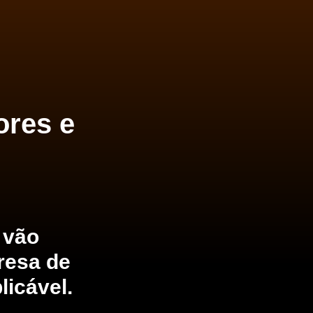
ores e
 vão
resa de
licável.